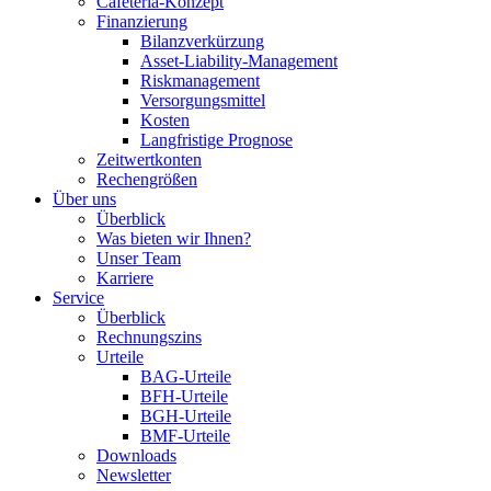
Cafeteria-Konzept
Finanzierung
Bilanzverkürzung
Asset-Liability-Management
Riskmanagement
Versorgungsmittel
Kosten
Langfristige Prognose
Zeitwertkonten
Rechengrößen
Über uns
Überblick
Was bieten wir Ihnen?
Unser Team
Karriere
Service
Überblick
Rechnungszins
Urteile
BAG-Urteile
BFH-Urteile
BGH-Urteile
BMF-Urteile
Downloads
Newsletter