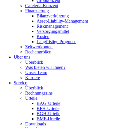
Grobkonzept
Cafeteria-Konzept
Finanzierung
Bilanzverkürzung
Asset-Liability-Management
Riskmanagement
Versorgungsmittel
Kosten
Langfristige Prognose
Zeitwertkonten
Rechengrößen
Über uns
Überblick
Was bieten wir Ihnen?
Unser Team
Karriere
Service
Überblick
Rechnungszins
Urteile
BAG-Urteile
BFH-Urteile
BGH-Urteile
BMF-Urteile
Downloads