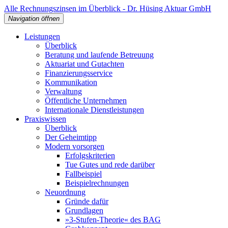
Alle Rechnungszinsen im Überblick - Dr. Hüsing Aktuar GmbH
Navigation öffnen
Leistungen
Überblick
Beratung und laufende Betreuung
Aktuariat und Gutachten
Finanzierungsservice
Kommunikation
Verwaltung
Öffentliche Unternehmen
Internationale Dienstleistungen
Praxiswissen
Überblick
Der Geheimtipp
Modern vorsorgen
Erfolgskriterien
Tue Gutes und rede darüber
Fallbeispiel
Beispielrechnungen
Neuordnung
Gründe dafür
Grundlagen
»3-Stufen-Theorie« des BAG