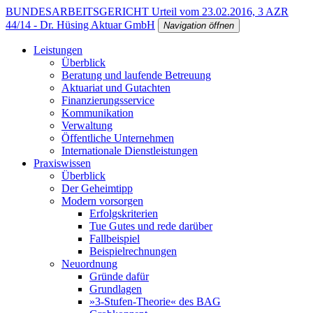
BUNDESARBEITSGERICHT Urteil vom 23.02.2016, 3 AZR
44/14 - Dr. Hüsing Aktuar GmbH
Navigation öffnen
Leistungen
Überblick
Beratung und laufende Betreuung
Aktuariat und Gutachten
Finanzierungsservice
Kommunikation
Verwaltung
Öffentliche Unternehmen
Internationale Dienstleistungen
Praxiswissen
Überblick
Der Geheimtipp
Modern vorsorgen
Erfolgskriterien
Tue Gutes und rede darüber
Fallbeispiel
Beispielrechnungen
Neuordnung
Gründe dafür
Grundlagen
»3-Stufen-Theorie« des BAG