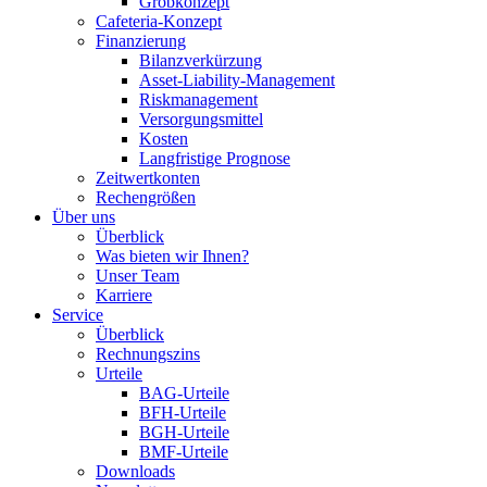
Grobkonzept
Cafeteria-Konzept
Finanzierung
Bilanzverkürzung
Asset-Liability-Management
Riskmanagement
Versorgungsmittel
Kosten
Langfristige Prognose
Zeitwertkonten
Rechengrößen
Über uns
Überblick
Was bieten wir Ihnen?
Unser Team
Karriere
Service
Überblick
Rechnungszins
Urteile
BAG-Urteile
BFH-Urteile
BGH-Urteile
BMF-Urteile
Downloads