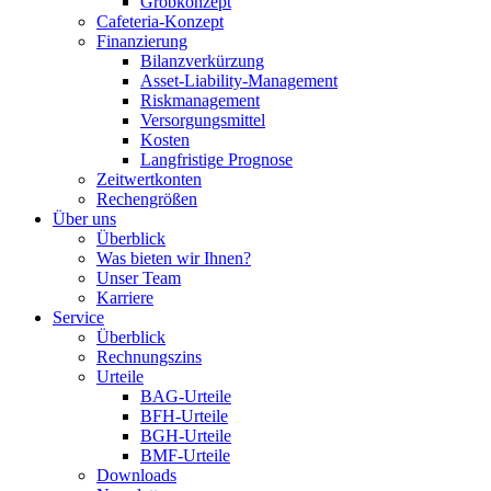
Grobkonzept
Cafeteria-Konzept
Finanzierung
Bilanzverkürzung
Asset-Liability-Management
Riskmanagement
Versorgungsmittel
Kosten
Langfristige Prognose
Zeitwertkonten
Rechengrößen
Über uns
Überblick
Was bieten wir Ihnen?
Unser Team
Karriere
Service
Überblick
Rechnungszins
Urteile
BAG-Urteile
BFH-Urteile
BGH-Urteile
BMF-Urteile
Downloads