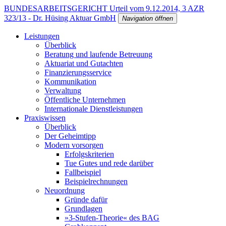
BUNDESARBEITSGERICHT Urteil vom 9.12.2014, 3 AZR
323/13 - Dr. Hüsing Aktuar GmbH
Navigation öffnen
Leistungen
Überblick
Beratung und laufende Betreuung
Aktuariat und Gutachten
Finanzierungsservice
Kommunikation
Verwaltung
Öffentliche Unternehmen
Internationale Dienstleistungen
Praxiswissen
Überblick
Der Geheimtipp
Modern vorsorgen
Erfolgskriterien
Tue Gutes und rede darüber
Fallbeispiel
Beispielrechnungen
Neuordnung
Gründe dafür
Grundlagen
»3-Stufen-Theorie« des BAG