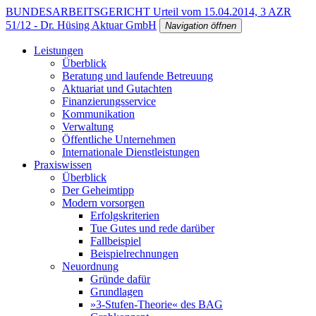
BUNDESARBEITSGERICHT Urteil vom 15.04.2014, 3 AZR
51/12 - Dr. Hüsing Aktuar GmbH
Navigation öffnen
Leistungen
Überblick
Beratung und laufende Betreuung
Aktuariat und Gutachten
Finanzierungsservice
Kommunikation
Verwaltung
Öffentliche Unternehmen
Internationale Dienstleistungen
Praxiswissen
Überblick
Der Geheimtipp
Modern vorsorgen
Erfolgskriterien
Tue Gutes und rede darüber
Fallbeispiel
Beispielrechnungen
Neuordnung
Gründe dafür
Grundlagen
»3-Stufen-Theorie« des BAG