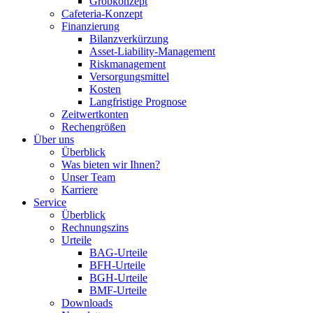
Grobkonzept
Cafeteria-Konzept
Finanzierung
Bilanzverkürzung
Asset-Liability-Management
Riskmanagement
Versorgungsmittel
Kosten
Langfristige Prognose
Zeitwertkonten
Rechengrößen
Über uns
Überblick
Was bieten wir Ihnen?
Unser Team
Karriere
Service
Überblick
Rechnungszins
Urteile
BAG-Urteile
BFH-Urteile
BGH-Urteile
BMF-Urteile
Downloads