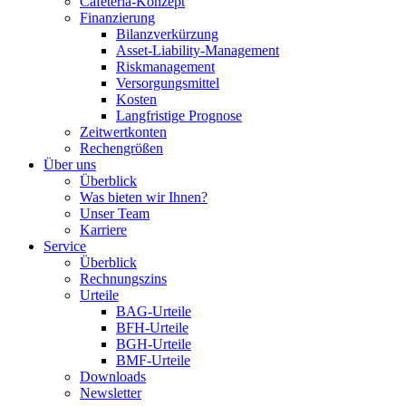
Cafeteria-Konzept
Finanzierung
Bilanzverkürzung
Asset-Liability-Management
Riskmanagement
Versorgungsmittel
Kosten
Langfristige Prognose
Zeitwertkonten
Rechengrößen
Über uns
Überblick
Was bieten wir Ihnen?
Unser Team
Karriere
Service
Überblick
Rechnungszins
Urteile
BAG-Urteile
BFH-Urteile
BGH-Urteile
BMF-Urteile
Downloads
Newsletter