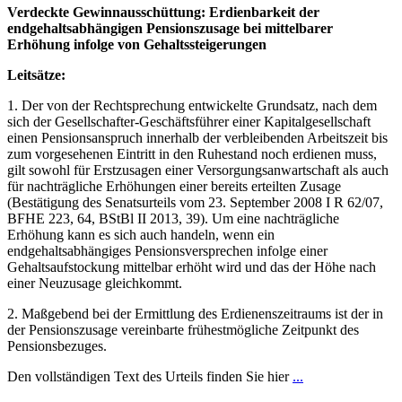
Verdeckte Gewinnausschüttung: Erdienbarkeit der
endgehaltsabhängigen Pensionszusage bei mittelbarer
Erhöhung infolge von Gehaltssteigerungen
Leitsätze:
1. Der von der Rechtsprechung entwickelte Grundsatz, nach dem
sich der Gesellschafter-Geschäftsführer einer Kapitalgesellschaft
einen Pensionsanspruch innerhalb der verbleibenden Arbeitszeit bis
zum vorgesehenen Eintritt in den Ruhestand noch erdienen muss,
gilt sowohl für Erstzusagen einer Versorgungsanwartschaft als auch
für nachträgliche Erhöhungen einer bereits erteilten Zusage
(Bestätigung des Senatsurteils vom 23. September 2008 I R 62/07,
BFHE 223, 64, BStBl II 2013, 39). Um eine nachträgliche
Erhöhung kann es sich auch handeln, wenn ein
endgehaltsabhängiges Pensionsversprechen infolge einer
Gehaltsaufstockung mittelbar erhöht wird und das der Höhe nach
einer Neuzusage gleichkommt.
2. Maßgebend bei der Ermittlung des Erdienenszeitraums ist der in
der Pensionszusage vereinbarte frühestmögliche Zeitpunkt des
Pensionsbezuges.
Den vollständigen Text des Urteils finden Sie hier
...