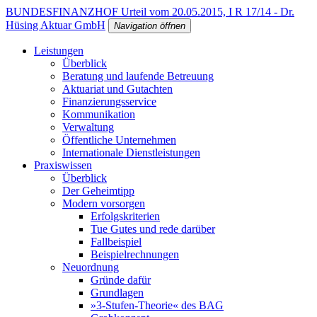
BUNDESFINANZHOF Urteil vom 20.05.2015, I R 17/14 - Dr.
Hüsing Aktuar GmbH
Navigation öffnen
Leistungen
Überblick
Beratung und laufende Betreuung
Aktuariat und Gutachten
Finanzierungsservice
Kommunikation
Verwaltung
Öffentliche Unternehmen
Internationale Dienstleistungen
Praxiswissen
Überblick
Der Geheimtipp
Modern vorsorgen
Erfolgskriterien
Tue Gutes und rede darüber
Fallbeispiel
Beispielrechnungen
Neuordnung
Gründe dafür
Grundlagen
»3-Stufen-Theorie« des BAG