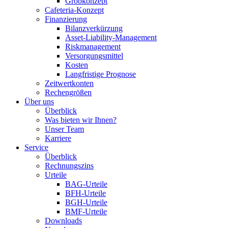
Grobkonzept
Cafeteria-Konzept
Finanzierung
Bilanzverkürzung
Asset-Liability-Management
Riskmanagement
Versorgungsmittel
Kosten
Langfristige Prognose
Zeitwertkonten
Rechengrößen
Über uns
Überblick
Was bieten wir Ihnen?
Unser Team
Karriere
Service
Überblick
Rechnungszins
Urteile
BAG-Urteile
BFH-Urteile
BGH-Urteile
BMF-Urteile
Downloads