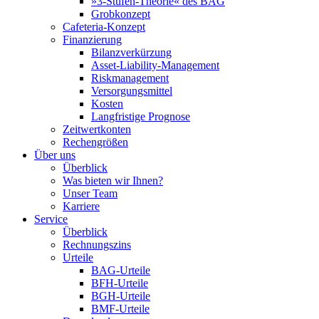
»3-Stufen-Theorie« des BAG
Grobkonzept
Cafeteria-Konzept
Finanzierung
Bilanzverkürzung
Asset-Liability-Management
Riskmanagement
Versorgungsmittel
Kosten
Langfristige Prognose
Zeitwertkonten
Rechengrößen
Über uns
Überblick
Was bieten wir Ihnen?
Unser Team
Karriere
Service
Überblick
Rechnungszins
Urteile
BAG-Urteile
BFH-Urteile
BGH-Urteile
BMF-Urteile