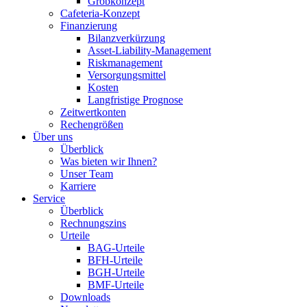
Grobkonzept
Cafeteria-Konzept
Finanzierung
Bilanzverkürzung
Asset-Liability-Management
Riskmanagement
Versorgungsmittel
Kosten
Langfristige Prognose
Zeitwertkonten
Rechengrößen
Über uns
Überblick
Was bieten wir Ihnen?
Unser Team
Karriere
Service
Überblick
Rechnungszins
Urteile
BAG-Urteile
BFH-Urteile
BGH-Urteile
BMF-Urteile
Downloads