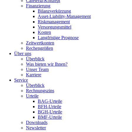
Cafeteria-Konzept
Finanzierung
Bilanzverkürzung
Asset-Liability-Management
Riskmanagement
Versorgungsmittel
Kosten
Langfristige Prognose
Zeitwertkonten
Rechengrößen
Über uns
Überblick
Was bieten wir Ihnen?
Unser Team
Karriere
Service
Überblick
Rechnungszins
Urteile
BAG-Urteile
BFH-Urteile
BGH-Urteile
BMF-Urteile
Downloads
Newsletter